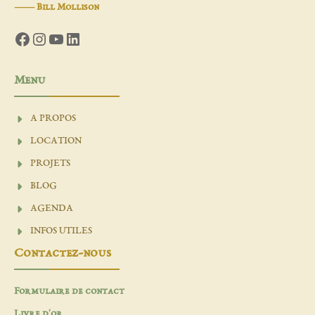
―
Bill Mollison
Facebook
Instagram
YouTube
LinkedIn
Menu
A PROPOS
LOCATION
PROJETS
BLOG
AGENDA
INFOS UTILES
Contactez-nous
Formulaire de contact
Livre d'or