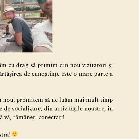
ăm cu drag să primim din nou vizitatori și
părtășirea de cunoștințe este o mare parte a
n nou, promitem să ne luăm mai mult timp
 de socializare, din activitățile noastre, în
că vă, rămâneți conectați!
stră!