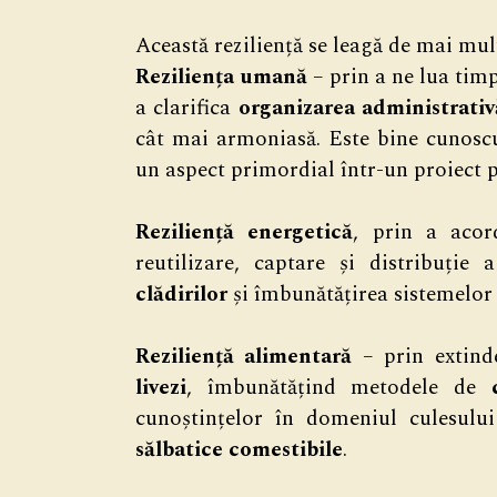
Această reziliență se leagă de mai mul
Reziliența umană
– prin a ne lua tim
a clarifica
organizarea administrativă
cât mai armoniasă. Este bine cunosc
un aspect primordial într-un proiect
Reziliență energetică
, prin a acor
reutilizare, captare și distribuți
clădirilor
și îmbunătățirea sistemelor
Reziliență alimentară
– prin extin
livezi
, îmbunătățind metodele de
cunoștințelor în domeniul culesulu
sălbatice comestibile
.