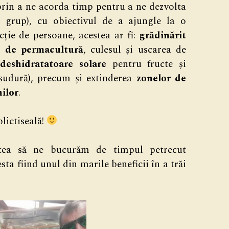
prin a ne acorda timp pentru a ne dezvolta
e grup), cu obiectivul de a ajungle la o
cție de persoane, acestea ar fi:
grădinărit
n de permacultură
, culesul și uscarea de
r
deshidratatoare solare
pentru fructe și
 sudură), precum și extinderea
zonelor de
nilor
.
lictiseală!
atea să ne bucurăm de timpul petrecut
sta fiind unul din marile beneficii în a trăi