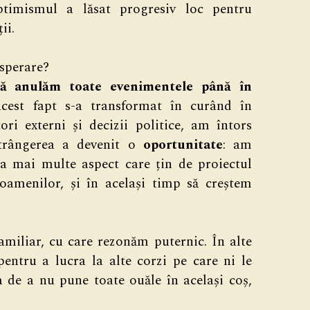
timismul a lăsat progresiv loc pentru
ții.
isperare?
să anulăm toate evenimentele până în
cest fapt s-a transformat în curând în
ri externi și decizii politice, am întors
strângerea a devenit o
oportunitate
: am
 la mai multe aspect care țin de proiectul
oamenilor, și în același timp să creștem
amiliar, cu care rezonăm puternic. În alte
pentru a lucra la alte corzi pe care ni le
 de a nu pune toate ouăle în același coș,