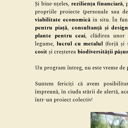
Și bine-nțeles,
reziliența financiară
, 
propriile proiecte (personale sau d
viabilitate economică
in situ. În fun
pentru piață
,
consultanță și desig
plante pentru ceai
, clădirea uno
legume,
lucrul cu metalul
(forjă și
cosit
și creșterea
biodiversității pășu
Un program întreg, nu este vreme de p
Suntem fericiți că avem posibilit
împreună, în ciuda stării de alertă, ace
într-un proiect colectiv!