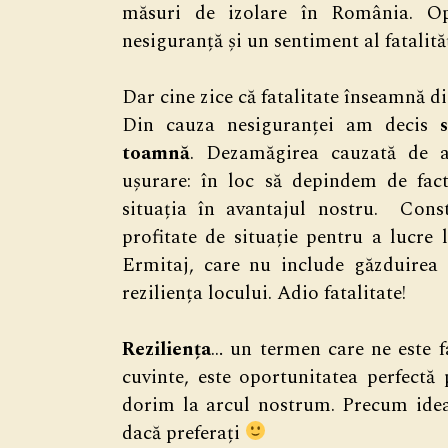
măsuri de izolare în România. Op
nesiguranță și un sentiment al fatalită
Dar cine zice că fatalitate înseamnă d
Din cauza nesiguranței am decis
toamnă
. Dezamăgirea cauzată de a
ușurare: în loc să depindem de facto
situația în avantajul nostru. Con
profitate de situație pentru a lucre
Ermitaj, care nu include găzduirea 
reziliența locului. Adio fatalitate!
Reziliența
… un termen care ne este f
cuvinte, este oportunitatea perfectă 
dorim la arcul nostrum. Precum idea
dacă preferați