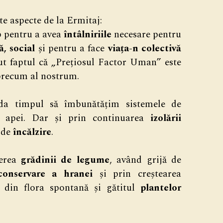
te aspecte de la Ermitaj:
p pentru a avea
întâlniriile
necesare pentru
, social
și pentru a face
viața-n colectivă
ut faptul că „Prețiosul Factor Uman” este
 precum al nostrum.
da timpul să îmbunătățim sistemele de
e a apei. Dar și prin continuarea
izolării
 de
încălzire
.
derea
grădinii de legume
, având grijă de
conservare a hranei
și prin creștearea
i din flora spontană și gătitul
plantelor