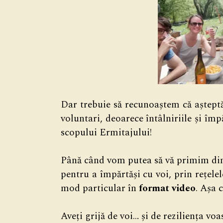
Dar trebuie să recunoaștem că aștept
voluntari, deoarece întâlniriile și îm
scopului Ermitajului!
Până când vom putea să vă primim di
pentru a împărtăși cu voi, prin rețelele
mod particular în
format video
. Așa 
Aveți grijă de voi… și de reziliența voa