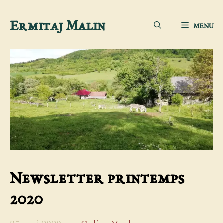
Aller
Ermitaj Malin
MENU
au
contenu
Newsletter printemps
2020