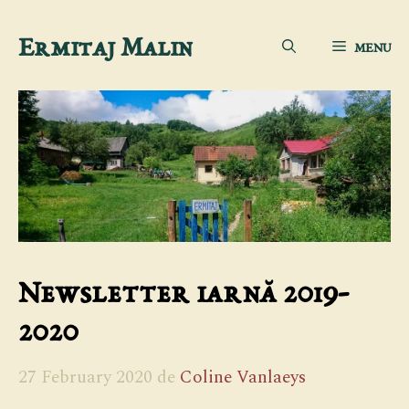
Sari
Ermitaj Malin
MENU
la
conținut
Newsletter iarnă 2019-
2020
27 February 2020
de
Coline Vanlaeys