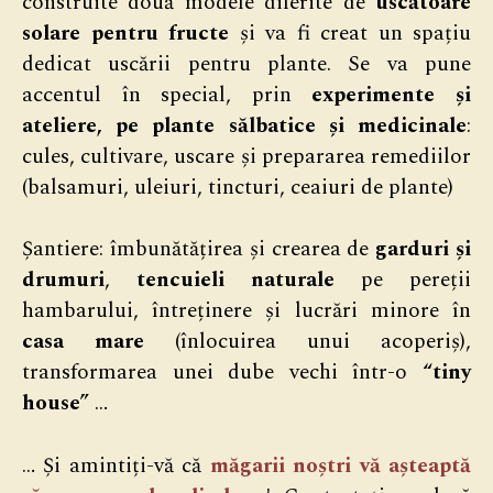
construite două modele diferite de
uscătoare
solare pentru fructe
și va fi creat un spațiu
dedicat uscării pentru plante. Se va pune
accentul în special, prin
experimente și
ateliere, pe plante sălbatice și medicinale
:
cules, cultivare, uscare și prepararea remediilor
(balsamuri, uleiuri, tincturi, ceaiuri de plante)
Șantiere: îmbunătățirea și crearea de
garduri și
drumuri
,
tencuieli naturale
pe pereții
hambarului, întreținere și lucrări minore în
casa mare
(înlocuirea unui acoperiș),
transformarea unei dube vechi într-o
“tiny
house”
…
… Și amintiți-vă că
măgarii noștri vă așteaptă