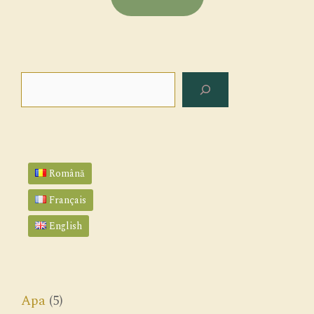
Search
Română
Français
English
Apa
(5)